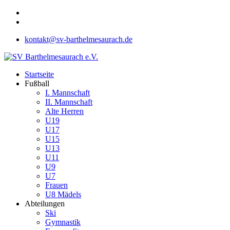
kontakt@sv-barthelmesaurach.de
Startseite
Fußball
I. Mannschaft
II. Mannschaft
Alte Herren
U19
U17
U15
U13
U11
U9
U7
Frauen
U8 Mädels
Abteilungen
Ski
Gymnastik