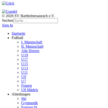
© 2026 SV Barthelmesaurach e.V.
Suchen
Sign In
Startseite
Fußball
I. Mannschaft
II. Mannschaft
Alte Herren
U19
U17
U15
U13
U11
U9
U7
Frauen
U8 Mädels
Abteilungen
Ski
Gymnastik
Forever fit