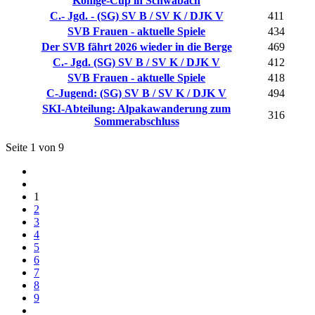
Könige-Cup in Schwabach
C.- Jgd. - (SG) SV B / SV K / DJK V
411
SVB Frauen - aktuelle Spiele
434
Der SVB fährt 2026 wieder in die Berge
469
C.- Jgd. (SG) SV B / SV K / DJK V
412
SVB Frauen - aktuelle Spiele
418
C-Jugend: (SG) SV B / SV K / DJK V
494
SKI-Abteilung: Alpakawanderung zum
316
Sommerabschluss
Seite 1 von 9
1
2
3
4
5
6
7
8
9