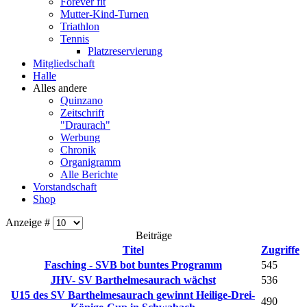
Forever fit
Mutter-Kind-Turnen
Triathlon
Tennis
Platzreservierung
Mitgliedschaft
Halle
Alles andere
Quinzano
Zeitschrift
"Draurach"
Werbung
Chronik
Organigramm
Alle Berichte
Vorstandschaft
Shop
Anzeige #
Beiträge
Titel
Zugriffe
Fasching - SVB bot buntes Programm
545
JHV- SV Barthelmesaurach wächst
536
U15 des SV Barthelmesaurach gewinnt Heilige-Drei-
490