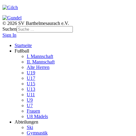
© 2026 SV Barthelmesaurach e.V.
Suchen
Sign In
Startseite
Fußball
I. Mannschaft
II. Mannschaft
Alte Herren
U19
U17
U15
U13
U11
U9
U7
Frauen
U8 Mädels
Abteilungen
Ski
Gymnastik