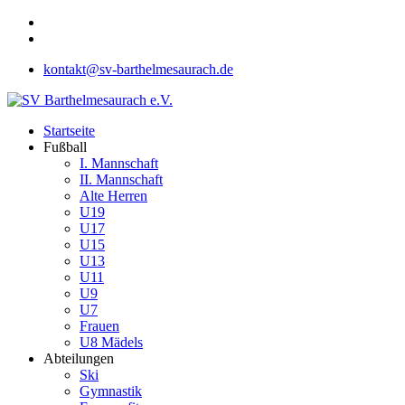
kontakt@sv-barthelmesaurach.de
Startseite
Fußball
I. Mannschaft
II. Mannschaft
Alte Herren
U19
U17
U15
U13
U11
U9
U7
Frauen
U8 Mädels
Abteilungen
Ski
Gymnastik