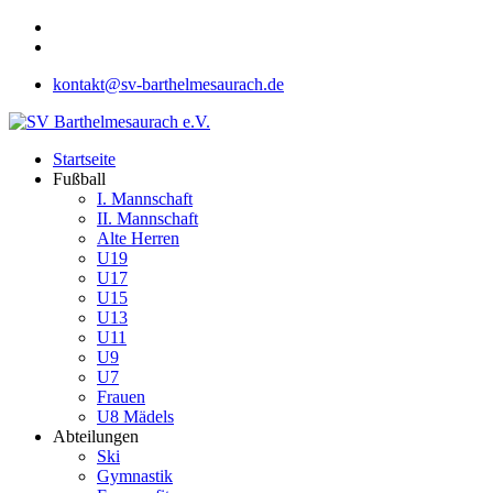
kontakt@sv-barthelmesaurach.de
Startseite
Fußball
I. Mannschaft
II. Mannschaft
Alte Herren
U19
U17
U15
U13
U11
U9
U7
Frauen
U8 Mädels
Abteilungen
Ski
Gymnastik