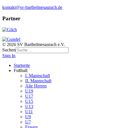
kontakt@sv-barthelmesaurach.de
Partner
© 2026 SV Barthelmesaurach e.V.
Suchen
Sign In
Startseite
Fußball
I. Mannschaft
II. Mannschaft
Alte Herren
U19
U17
U15
U13
U11
U9
U7
Frauen