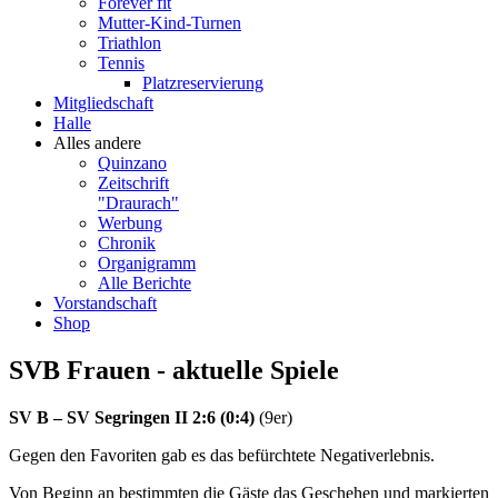
Forever fit
Mutter-Kind-Turnen
Triathlon
Tennis
Platzreservierung
Mitgliedschaft
Halle
Alles andere
Quinzano
Zeitschrift
"Draurach"
Werbung
Chronik
Organigramm
Alle Berichte
Vorstandschaft
Shop
SVB Frauen - aktuelle Spiele
SV B – SV Segringen II 2:6 (0:4)
(9er)
Gegen den Favoriten gab es das befürchtete Negativerlebnis.
Von Beginn an bestimmten die Gäste das Geschehen und markierten