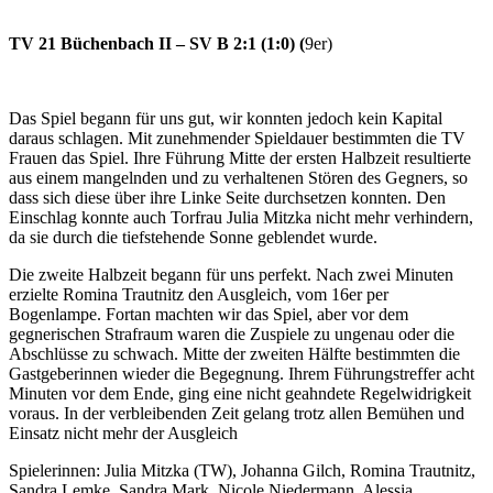
TV 21 Büchenbach II – SV B 2:1 (1:0) (
9er)
Das Spiel begann für uns gut, wir konnten jedoch kein Kapital
daraus schlagen. Mit zunehmender Spieldauer bestimmten die TV
Frauen das Spiel. Ihre Führung Mitte der ersten Halbzeit resultierte
aus einem mangelnden und zu verhaltenen Stören des Gegners, so
dass sich diese über ihre Linke Seite durchsetzen konnten. Den
Einschlag konnte auch Torfrau Julia Mitzka nicht mehr verhindern,
da sie durch die tiefstehende Sonne geblendet wurde.
Die zweite Halbzeit begann für uns perfekt. Nach zwei Minuten
erzielte Romina Trautnitz den Ausgleich, vom 16er per
Bogenlampe. Fortan machten wir das Spiel, aber vor dem
gegnerischen Strafraum waren die Zuspiele zu ungenau oder die
Abschlüsse zu schwach. Mitte der zweiten Hälfte bestimmten die
Gastgeberinnen wieder die Begegnung. Ihrem Führungstreffer acht
Minuten vor dem Ende, ging eine nicht geahndete Regelwidrigkeit
voraus. In der verbleibenden Zeit gelang trotz allen Bemühen und
Einsatz nicht mehr der Ausgleich
Spielerinnen: Julia Mitzka (TW), Johanna Gilch, Romina Trautnitz,
Sandra Lemke, Sandra Mark, Nicole Niedermann, Alessia