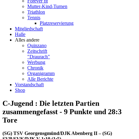
Forever fit
Mutter-Kind-Turnen
Triathlon
Tennis
Platzreservierung
Mitgliedschaft
Halle
Alles andere
Quinzano
Zeitschrift
"Draurach"
Werbung
Chronik
Organigramm
Alle Berichte
Vorstandschaft
Shop
C-Jugend : Die letzten Partien
zusammengefasst - 9 Punkte und 28:3
Tore
(SG) TSV Georgensgmünd/DJK Abenberg II – (SG)
SVB/SVK/DJK V 1:10 (1:5)