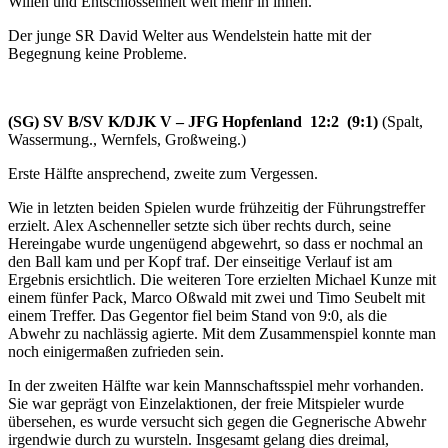
Willen und Entschlossenheit weit mehr in ihnen.
Der junge SR David Welter aus Wendelstein hatte mit der
Begegnung keine Probleme.
(SG) SV B/SV K/DJK V – JFG Hopfenland 12:2 (9:1)
(Spalt,
Wassermung., Wernfels, Großweing.)
Erste Hälfte ansprechend, zweite zum Vergessen.
Wie in letzten beiden Spielen wurde frühzeitig der Führungstreffer
erzielt. Alex Aschenneller setzte sich über rechts durch, seine
Hereingabe wurde ungenügend abgewehrt, so dass er nochmal an
den Ball kam und per Kopf traf. Der einseitige Verlauf ist am
Ergebnis ersichtlich. Die weiteren Tore erzielten Michael Kunze mit
einem fünfer Pack, Marco Oßwald mit zwei und Timo Seubelt mit
einem Treffer. Das Gegentor fiel beim Stand von 9:0, als die
Abwehr zu nachlässig agierte. Mit dem Zusammenspiel konnte man
noch einigermaßen zufrieden sein.
In der zweiten Hälfte war kein Mannschaftsspiel mehr vorhanden.
Sie war geprägt von Einzelaktionen, der freie Mitspieler wurde
übersehen, es wurde versucht sich gegen die Gegnerische Abwehr
irgendwie durch zu wursteln. Insgesamt gelang dies dreimal,