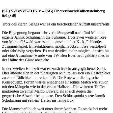
(SG) SVB/SVK/DJK V – (SG) Obererlbach/Kalbensteinberg
6:0 (3:0)
Trotz des klaren Sieges war es ein bescheidener Auftritt unsererseits.
Die Begegnung begann sehr verheißungsvoll nach fünf Minuten
erzielte Jannik Schuhmann die Führung. Trotz zwei weiterer Tore
von Marco Oßwald war es ein unansehnlicher Kick. Fehlendes
Zusammenspiel, Einzelaktionen, mögliche Abschlüsse verstolpert
oder fahrlässig vergeben. Es war deutlich mehr möglich, da sich bis
auf eine Ausnahme (wurde von TW Ben Eberhardt geklärt) alles in
der Hälfte der Gäste abspielte.
In der zweiten Halbzeit war es zunächst ein ausgeglichenes Spiel.
Dies änderte sich in der fünfzigsten Minute, als sich ein Gästespieler
zu einer Tätlichkeit hinreißen ließ. Die Rote war die logische
Konsequenz. Fortan war es wieder das einseitige Match wie zuvor,
mit den Mängeln wie in der ersten Halbzeit. Die weiteren Treffer
markierten zweimal Marco Oßwald als er sich gegen die
gegnerische Abwehr behauptete. Den Schlusspunkt setzte Jannik
Schuhmann mit seinem Treffer ins lange Eck.
Die Mannschaft blieb weit unter ihrem können. Es steckt bei mehr