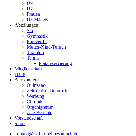
U9
U7
Frauen
U8 Mädels
Abteilungen
Ski
Gymnastik
Forever fit
Mutter-Kind-Turnen
Triathlon
Tennis
Platzreservierung
Mitgliedschaft
Halle
Alles andere
Quinzano
Zeitschrift "Draurach"
Werbung
Chronik
Organigramm
Alle Berichte
Vorstandschaft
Shop
kontakt@sv-barthelmesaurach.de