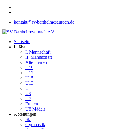
kontakt@sv-barthelmesaurach.de
Startseite
Fußball
I. Mannschaft
II. Mannschaft
Alte Herren
U19
U17
U15
U13
U11
U9
U7
Frauen
U8 Mädels
Abteilungen
Ski
Gymnastik