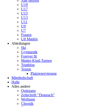
Alte Herren
U19
U17
U15
U13
U11
U9
U7
Frauen
U8 Mädels
Abteilungen
Ski
Gymnastik
Forever fit
Mutter-Kind-Turnen
Triathlon
Tennis
Platzreservierung
Mitgliedschaft
Halle
Alles andere
Quinzano
Zeitschrift "Draurach"
Werbung
Chronik