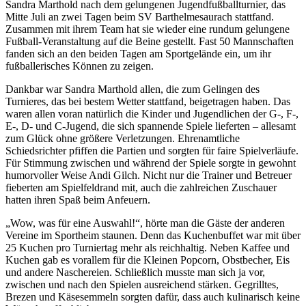
Sandra Marthold nach dem gelungenen Jugendfußballturnier, das
Mitte Juli an zwei Tagen beim SV Barthelmesaurach stattfand.
Zusammen mit ihrem Team hat sie wieder eine rundum gelungene
Fußball-Veranstaltung auf die Beine gestellt. Fast 50 Mannschaften
fanden sich an den beiden Tagen am Sportgelände ein, um ihr
fußballerisches Können zu zeigen.
Dankbar war Sandra Marthold allen, die zum Gelingen des
Turnieres, das bei bestem Wetter stattfand, beigetragen haben. Das
waren allen voran natürlich die Kinder und Jugendlichen der G-, F-,
E-, D- und C-Jugend, die sich spannende Spiele lieferten – allesamt
zum Glück ohne größere Verletzungen. Ehrenamtliche
Schiedsrichter pfiffen die Partien und sorgten für faire Spielverläufe.
Für Stimmung zwischen und während der Spiele sorgte in gewohnt
humorvoller Weise Andi Gilch. Nicht nur die Trainer und Betreuer
fieberten am Spielfeldrand mit, auch die zahlreichen Zuschauer
hatten ihren Spaß beim Anfeuern.
„Wow, was für eine Auswahl!“, hörte man die Gäste der anderen
Vereine im Sportheim staunen. Denn das Kuchenbuffet war mit über
25 Kuchen pro Turniertag mehr als reichhaltig. Neben Kaffee und
Kuchen gab es vorallem für die Kleinen Popcorn, Obstbecher, Eis
und andere Naschereien. Schließlich musste man sich ja vor,
zwischen und nach den Spielen ausreichend stärken. Gegrilltes,
Brezen und Käsesemmeln sorgten dafür, dass auch kulinarisch keine