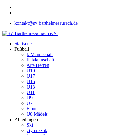
kontakt@sv-barthelmesaurach.de
Startseite
Fußball
I. Mannschaft
II. Mannschaft
Alte Herren
U19
U17
U15
U13
U11
U9
U7
Frauen
U8 Mädels
Abteilungen
Ski
Gymnastik